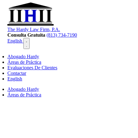
T
he
H
ardy
L
aw
F
irm
, P.A.
Consulta Gratuita
(813) 734-7190
English
Abogado Hardy
Áreas de Práctica
Evaluaciones De Clientes
Contactar
English
Abogado Hardy
Áreas de Práctica